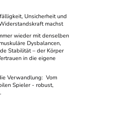
lligkeit, Unsicherheit und
 Widerstandskraft machst
immer wieder mit denselben
 muskuläre Dysbalancen,
e Stabilität – der Körper
Vertrauen in die eigene
 die Verwandlung: Vom
ilen Spieler - robust,
.