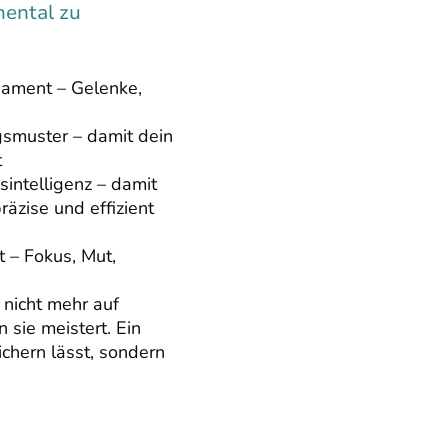
ental zu
dament – Gelenke,
gsmuster – damit dein
t
intelligenz – damit
räzise und effizient
t – Fokus, Mut,
 nicht mehr auf
 sie meistert. Ein
sichern lässt, sondern