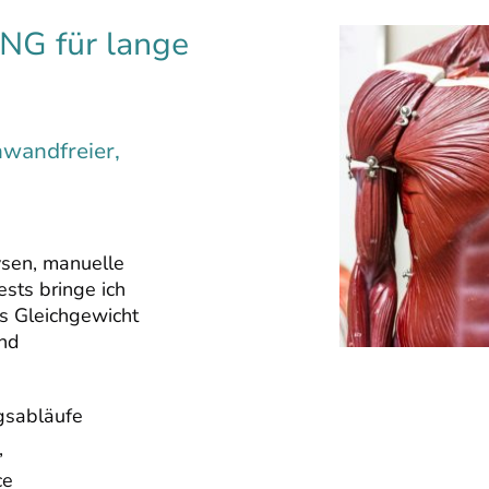
G für lange
inwandfreier,
sen, manuelle
ests bringe ich
es Gleichgewicht
und
gsabläufe
,
ce